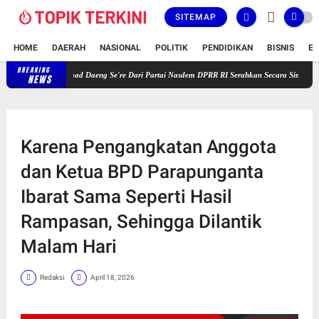
SITEMAP
HOME
DAERAH
NASIONAL
POLITIK
PENDIDIKAN
BISNIS
E
BREAKING
Gelar Reses Masa Persidangan V Tahun 2025-2026, H. Ahmad Daeng Se're Da
NEWS
Karena Pengangkatan Anggota
dan Ketua BPD Parapunganta
Ibarat Sama Seperti Hasil
Rampasan, Sehingga Dilantik
Malam Hari
Redaksi
April 18, 2026