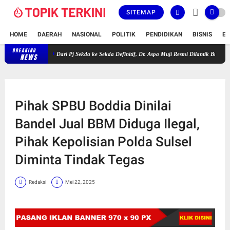
SITEMAP
HOME
DAERAH
NASIONAL
POLITIK
PENDIDIKAN
BISNIS
E
BREAKING
Dari Pj Sekda ke Sekda Definitif, Dr. Aspa Muji Resmi Dilantik Bupati Paris Yasir
NEWS
Pihak SPBU Boddia Dinilai
Bandel Jual BBM Diduga Ilegal,
Pihak Kepolisian Polda Sulsel
Diminta Tindak Tegas
Redaksi
Mei 22, 2025