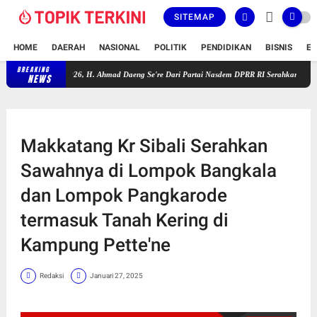
SITEMAP
HOME
DAERAH
NASIONAL
POLITIK
PENDIDIKAN
BISNIS
E
BREAKING
ahun 2025-2026, H. Ahmad Daeng Se're Dari Partai Nasdem DPRR RI Serahkan Secara Simbol
NEWS
Makkatang Kr Sibali Serahkan
Sawahnya di Lompok Bangkala
dan Lompok Pangkarode
termasuk Tanah Kering di
Kampung Pette'ne
Redaksi
Januari 27, 2025