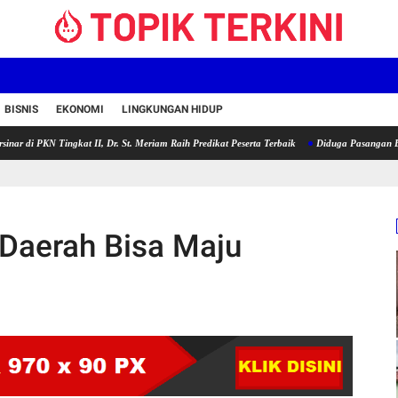
BISNIS
EKONOMI
LINGKUNGAN HIDUP
N Tingkat II, Dr. St. Meriam Raih Predikat Peserta Terbaik
Diduga Pasangan Batu Pondas
 Daerah Bisa Maju