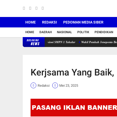
HOME
REDAKSI
PEDOMAN MEDIA SIBER
HOME
DAERAH
NASIONAL
POLITIK
PENDIDIKAN
BREAKING
olis Dana PIP Ke 106 Siswa-siswi SMPN 1 Takalar
Wakil Pemkab Jeneponto Bersinar di PK
NEWS
Kerjsama Yang Baik,
Redaksi
Mei 23, 2025