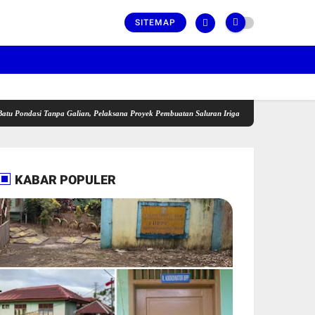
SITEMAP
i Tanpa Galian, Pelaksana Proyek Pembuatan Saluran Irigasi P3A-TGAI Pattiro Dinilai Lan
KABAR POPULER