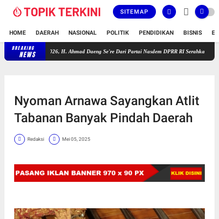
SITEMAP
HOME
DAERAH
NASIONAL
POLITIK
PENDIDIKAN
BISNIS
E
BREAKING
ahun 2025-2026, H. Ahmad Daeng Se're Dari Partai Nasdem DPRR RI Serahkan Secara Simbol
NEWS
Nyoman Arnawa Sayangkan Atlit
Tabanan Banyak Pindah Daerah
Redaksi
Mei 05, 2025