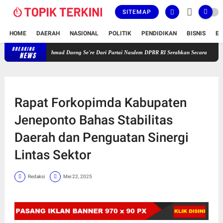
SITEMAP
HOME
DAERAH
NASIONAL
POLITIK
PENDIDIKAN
BISNIS
E
BREAKING
Gelar Reses Masa Persidangan V Tahun 2025-2026, H. Ahmad Daeng S
NEWS
Rapat Forkopimda Kabupaten
Jeneponto Bahas Stabilitas
Daerah dan Penguatan Sinergi
Lintas Sektor
Redaksi
Mei 22, 2025