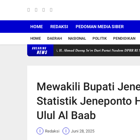
HOME
REDAKSI
PEDOMAN MEDIA SIBER
HOME
DAERAH
NASIONAL
POLITIK
PENDIDIKAN
BREAKING
dangan V Tahun 2025-2026, H. Ahmad Daeng Se're Dari Partai Nasdem DPRR RI Serahkan Sec
NEWS
Mewakili Bupati Jen
Statistik Jeneponto 
Ulul Al Baab
Redaksi
Juni 28, 2025