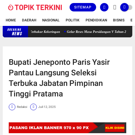
SITEMAP
HOME
DAERAH
NASIONAL
POLITIK
PENDIDIKAN
BISNIS
E
BREAKING
 Bontobila Terbakar Kekeringan
Gelar Reses Masa Persidangan V Tahun 2025-2026, H. A
NEWS
Bupati Jeneponto Paris Yasir
Pantau Langsung Seleksi
Terbuka Jabatan Pimpinan
Tinggi Pratama
Redaksi
Juli 12, 2025