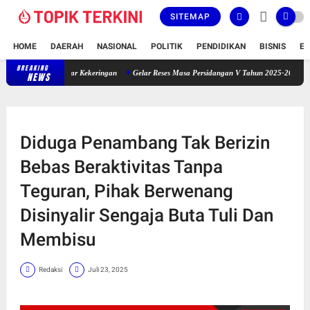
SITEMAP
HOME
DAERAH
NASIONAL
POLITIK
PENDIDIKAN
BISNIS
E
BREAKING
Sekitar 50 Ha Tanaman Padi Gadu Petani Bontobila Terbakar Kekeringan
NEWS
Diduga Penambang Tak Berizin
Bebas Beraktivitas Tanpa
Teguran, Pihak Berwenang
Disinyalir Sengaja Buta Tuli Dan
Membisu
Redaksi
Juli 23, 2025