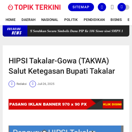
SITEMAP
HOME
DAERAH
NASIONAL
POLITIK
PENDIDIKAN
BISNIS
E
BREAKING
sdem DPRR RI Serahkan Secara Simbolis Dana PIP Ke 106 Siswa-siswi SMPN 1 Takalar
Wa
NEWS
HIPSI Takalar-Gowa (TAKWA)
Salut Ketegasan Bupati Takalar
Redaksi
Juli 26, 2025