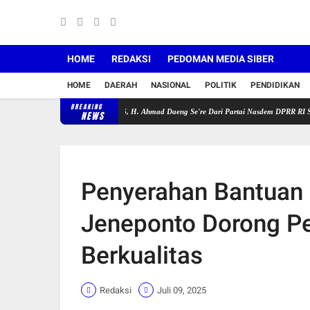
HOME
REDAKSI
PEDOMAN MEDIA SIBER
HOME
DAERAH
NASIONAL
POLITIK
PENDIDIKAN
BREAKING
dangan V Tahun 2025-2026, H. Ahmad Daeng Se're Dari Partai Nasdem DPRR RI Serahkan Sec
NEWS
Penyerahan Bantuan 
Jeneponto Dorong P
Berkualitas
Redaksi
Juli 09, 2025