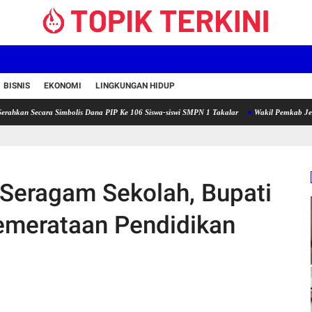
BISNIS
EKONOMI
LINGKUNGAN HIDUP
ara Simbolis Dana PIP Ke 106 Siswa-siswi SMPN 1 Takalar
Wakil Pemkab Jeneponto Bersi
Seragam Sekolah, Bupati
emerataan Pendidikan