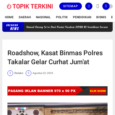
SITEMAP
HOME
DAERAH
NASIONAL
POLITIK
PENDIDIKAN
BISNIS
E
BREAKING
Gelar Reses Masa Persidangan V Tahun 2025-2026, H. Ahmad Daeng Se
NEWS
Roadshow, Kasat Binmas Polres
Takalar Gelar Curhat Jum'at
Redaksi
Agustus 22, 2025