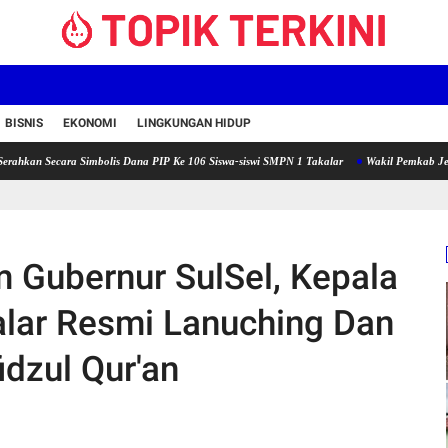
BISNIS
EKONOMI
LINGKUNGAN HIDUP
ara Simbolis Dana PIP Ke 106 Siswa-siswi SMPN 1 Takalar
Wakil Pemkab Jeneponto Bersi
m Gubernur SulSel, Kepala
lar Resmi Lanuching Dan
idzul Qur'an