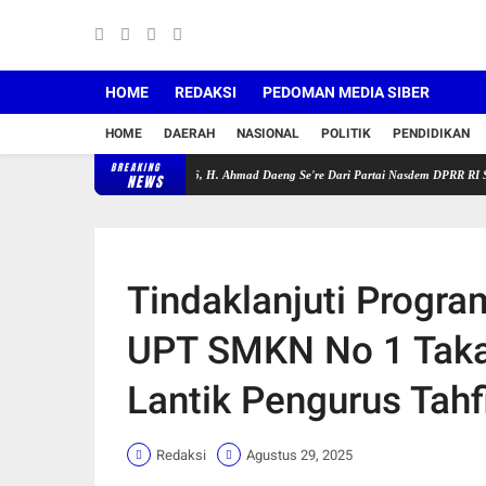
HOME
REDAKSI
PEDOMAN MEDIA SIBER
HOME
DAERAH
NASIONAL
POLITIK
PENDIDIKAN
BREAKING
dangan V Tahun 2025-2026, H. Ahmad Daeng Se're Dari Partai Nasdem DPRR RI Serahkan Sec
NEWS
Tindaklanjuti Progra
UPT SMKN No 1 Taka
Lantik Pengurus Tahf
Redaksi
Agustus 29, 2025