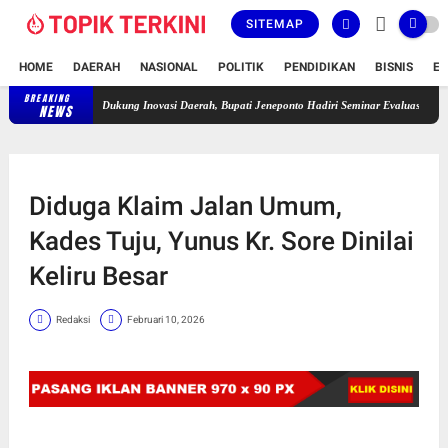
SITEMAP
HOME
DAERAH
NASIONAL
POLITIK
PENDIDIKAN
BISNIS
E
BREAKING
Dukung Inovasi Daerah, Bupati Jeneponto Hadiri Seminar Evaluasi Proyek Peru
NEWS
Diduga Klaim Jalan Umum,
Kades Tuju, Yunus Kr. Sore Dinilai
Keliru Besar
Redaksi
Februari 10, 2026