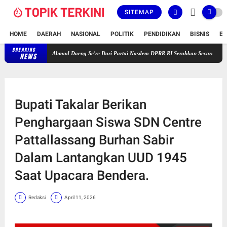
SITEMAP
HOME
DAERAH
NASIONAL
POLITIK
PENDIDIKAN
BISNIS
E
BREAKING
Gelar Reses Masa Persidangan V Tahun 2025-2026, H. Ahmad Daeng Se'
NEWS
Bupati Takalar Berikan
Penghargaan Siswa SDN Centre
Pattallassang Burhan Sabir
Dalam Lantangkan UUD 1945
Saat Upacara Bendera.
Redaksi
April 11, 2026