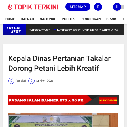
SITEMAP
HOME
DAERAH
NASIONAL
POLITIK
PENDIDIKAN
BISNIS
E
BREAKING
Sekitar 50 Ha Tanaman Padi Gadu Petani Bontobila Terbakar Kekeringa
NEWS
Kepala Dinas Pertanian Takalar
Dorong Petani Lebih Kreatif
Redaksi
April 04, 2026