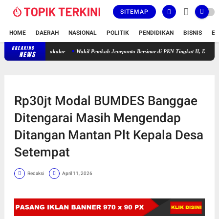
SITEMAP
HOME
DAERAH
NASIONAL
POLITIK
PENDIDIKAN
BISNIS
E
BREAKING
iswi SMPN 1 Takalar
Wakil Pemkab Jeneponto Bersinar di PKN Tingkat II, Dr. St. Meriam 
NEWS
Rp30jt Modal BUMDES Banggae
Ditengarai Masih Mengendap
Ditangan Mantan Plt Kepala Desa
Setempat
Redaksi
April 11, 2026