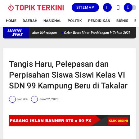
SITEMAP
HOME
DAERAH
NASIONAL
POLITIK
PENDIDIKAN
BISNIS
E
BREAKING
Sekitar 50 Ha Tanaman Padi Gadu Petani Bontobila Terbakar Kekeringan
NEWS
Tangis Haru, Pelepasan dan
Perpisahan Siswa Siswi Kelas VI
SDN 99 Kampung Beru di Takalar
Redaksi
Juni 22, 2026