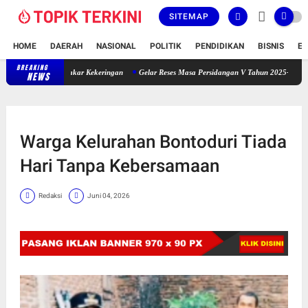
SITEMAP
HOME
DAERAH
NASIONAL
POLITIK
PENDIDIKAN
BISNIS
E
BREAKING
Sekitar 50 Ha Tanaman Padi Gadu Petani Bontobila Terbakar Kekeringan
NEWS
Warga Kelurahan Bontoduri Tiada
Hari Tanpa Kebersamaan
Redaksi
Juni 04, 2026