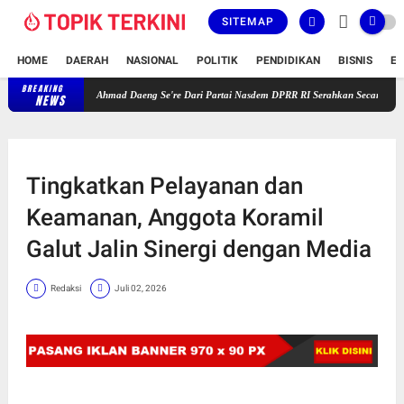
SITEMAP
HOME
DAERAH
NASIONAL
POLITIK
PENDIDIKAN
BISNIS
E
BREAKING
Gelar Reses Masa Persidangan V Tahun 2025-2026, H. Ahmad Daeng Se'
NEWS
Tingkatkan Pelayanan dan
Keamanan, Anggota Koramil
Galut Jalin Sinergi dengan Media
Redaksi
Juli 02, 2026